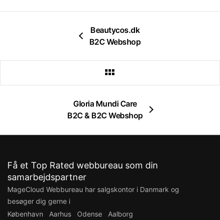
Beautycos.dk
B2C Webshop
Gloria Mundi Care
B2C & B2C Webshop
Få et Top Rated webbureau som din
samarbejdspartner
MageCloud Webbureau har salgskontor i Danmark og
besøger dig gerne i
København
Aarhus
Odense
Aalborg