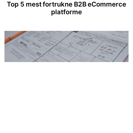
Top 5 mest fortrukne B2B eCommerce
platforme
Få mere trafik med Landingssider i
Magento 2
Få et Top Rated webbureau som din