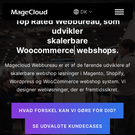
DK
Top Rated Webbureau, som
udvikler
skalerbare
Wo
webshops.
Magecloud Webbureau er et af de førende udviklere af
skalerbare webshop løsninger i Magento, Shopify,
Wordpress og WooCommerce webshop system. Vi
designer webløsninger, der er fremtidssikret.
HVAD FORSKEL KAN VI GØRE FOR DIG?
SE UDVALGTE KUNDECASES